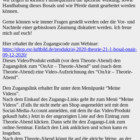
Handhabung dieses Bosals und wie Pferde damit gearbeitet werden
können.
Gerne können wie immer Fragen gestellt werden oder die Vor- und
Nachteile einer gebisslosen Zäumung diskutiert werden. Ich freue
mich auf euch!
Hier erhaltet ihr den Zugangscode zum Webinar:
https://shop.esr-luftbild.de/produkt/aj-2020-theorie-21-1-bosal-onair-
09-12-2020/
Dieses Video/Produkt enthält (vor dem Theorie-Abend) den
Zugangslink zum “OnAir – Theorie-Abend” und (nach dem
Theorie-Abend) eine Video-Aufzeichnung des “OnAir – Theorie-
Abend”.
Den Zugangslink erhaltet Ihr unter dem Menüpunkt “Meine
Videos”.
Nach dem Einkauf des Zugangs-Links geht ihr zum Menü “Meine
Videos”. (Falls ihr nicht mehr am Shop angemeldet seit mit dem
Social-Media-Account anmelden, mit dem ihr das Video/Produkt
gekauft habt.) Jetzt in der angezeigten Liste auf den Eintrag zum
Theorie-Abend klicken. Dann seht ihr den Zugangs-Link zum
online-Seminar. Einfach den Link anklicken und schon kann es
losgehen.
Nach dem Theorie-Abend könnt ihr auf die gleiche Weise, an der