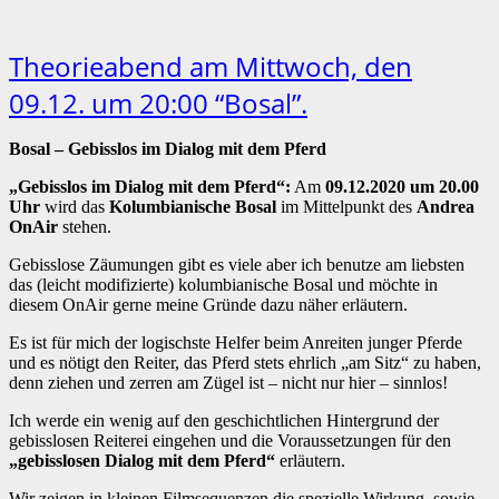
Theorieabend am Mittwoch, den
09.12. um 20:00 “Bosal”.
Bosal – Gebisslos im Dialog mit dem Pferd
„Gebisslos im Dialog mit dem Pferd“:
Am
09.12.2020 um 20.00
Uhr
wird das
Kolumbianische Bosal
im Mittelpunkt des
Andrea
OnAir
stehen.
Gebisslose Zäumungen gibt es viele aber ich benutze am liebsten
das (leicht modifizierte) kolumbianische Bosal und möchte in
diesem OnAir gerne meine Gründe dazu näher erläutern.
Es ist für mich der logischste Helfer beim Anreiten junger Pferde
und es nötigt den Reiter, das Pferd stets ehrlich „am Sitz“ zu haben,
denn ziehen und zerren am Zügel ist – nicht nur hier – sinnlos!
Ich werde ein wenig auf den geschichtlichen Hintergrund der
gebisslosen Reiterei eingehen und die Voraussetzungen für den
„gebisslosen Dialog mit dem Pferd“
erläutern.
Wir zeigen in kleinen Filmsequenzen die spezielle Wirkung, sowie