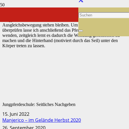
Um Widerstände von vorneherein zu vermeiden übe ich auf beiden
Händen das seitliche Nachgebenim Hals. Nebenbei verbessert das
Jungpferd hierbei auch seine Balance und kann ohne eine
Ausgleichsbewegung stehen bleiben. Um die Akzeptanz zu
überprüfen lasse ich anschließend das Pferd auf etwas Distanz
wenden, zeitgleich lernt es dadurch die Wendung geschlossen zu
machen und die Hinterhand (motiviert durch das Seil) unter den
Körper treten zu lassen.
Jungpferdeschule: Seitliches Nachgeben
15. Juni 2022
Manjerico – im Gelände Herbst 2020
26. September 2020